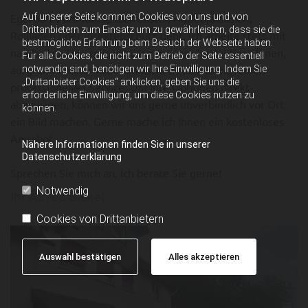
Auf unserer Seite kommen Cookies von uns und von
Egal ob es um Kunststofffenster, Außenjalousien,
Drittanbietern zum Einsatz um zu gewährleisten, dass sie die
Rollläden oder Insektenschutz geht, ich arbeite stets mit
bestmögliche Erfahrung beim Besuch der Webseite haben.
namhaften Herstellern zusammen und garantiere Ihnen,
Für alle Cookies, die nicht zum Betrieb der Seite essentiell
aufgrund meiner fachmännischen Ausbildung, einen
notwendig sind, benötigen wir Ihre Einwilligung. Indem Sie
„Drittanbieter Cookies“ anklicken, geben Sie uns die
professionellen Service. Um Ihre Optionen direkt
erforderliche Einwilligung, um diese Cookies nutzen zu
abzuwägen, können wir uns gerne unverbindlich vor Ort
können.
ein Bild machen. Gerne mache ich Ihnen ein kostenloses
Angebot
Nähere Informationen finden Sie in unserer
Datenschutzerklärung
Sprechen Sie mich an, ich berate Sie gerne!
Notwendig
Ihr Alfred Bickel
Cookies von Drittanbietern
Auswahl bestätigen
Alles akzeptieren