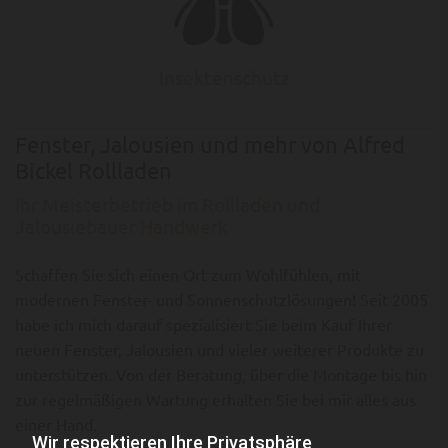
Insektenschutz
Fenster, Jalousien und mehr von Alfred
Bickel Rollladen
Ihr Meisterbetrieb im Rollladen und
Jalousiebauer Handwerk
Schaffen Sie sich einen Ort zum Wohlfühlen, mit
modernen Fenster- und Sonnenschutzlösungen! Seit 2005
habe ich mich darauf spezialisiert Sie beim Kauf Ihrer
neuen Fenster, Jalousien und vieler weiterer Produkte zu
unterstützen. Von der Beratung, über die Montage bis hin
zur regelmäßigen Wartung erhalten Sie bei mir alles aus
einer Hand.
Wir respektieren Ihre Privatsphäre