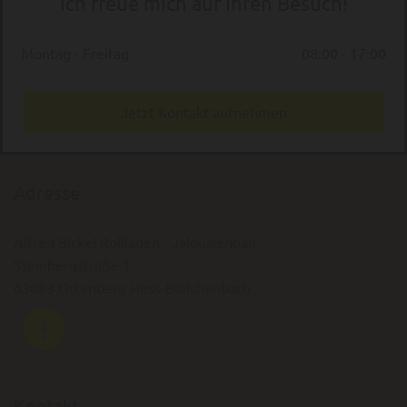
Ich freue mich auf Ihren Besuch!
Montag - Freitag
08:00 - 17:00
Jetzt Kontakt aufnehmen
Adresse
Alfred Bickel Rollladen - Jalousienbau
Steinbergstraße 1
63683 Ortenberg Hess-Bleichenbach
Kontakt